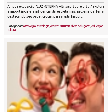
A nova exposição "LUZ ÆTERNA – Ensaio Sobre o Sol" explora
a importância e a influência da estrela mais próxima da Terra,
destacando seu papel crucial para a vida. Inaug…
Categorias:
astrologia
,
astrologia
,
centros culturais
,
dicas de lugares
,
educação
cultural