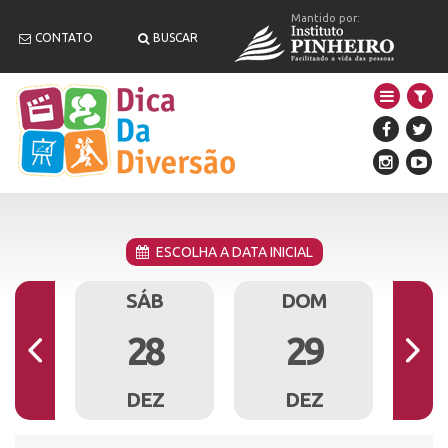
Mantido por:
CONTATO
BUSCAR
ESCOLHA A DATA INICIAL
X
SÁB
DOM
7
28
29
Z
DEZ
DEZ