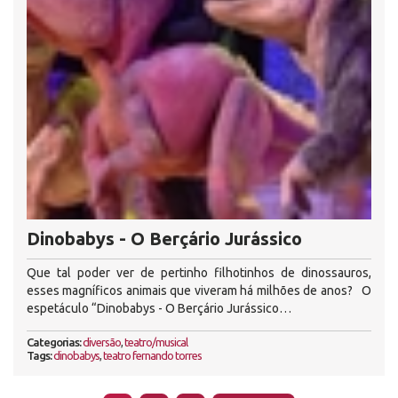
Dinobabys - O Berçário Jurássico
Que tal poder ver de pertinho filhotinhos de dinossauros,
esses magníficos animais que viveram há milhões de anos? O
espetáculo “Dinobabys - O Berçário Jurássico…
Categorias:
diversão
,
teatro/musical
Tags:
dinobabys
,
teatro fernando torres