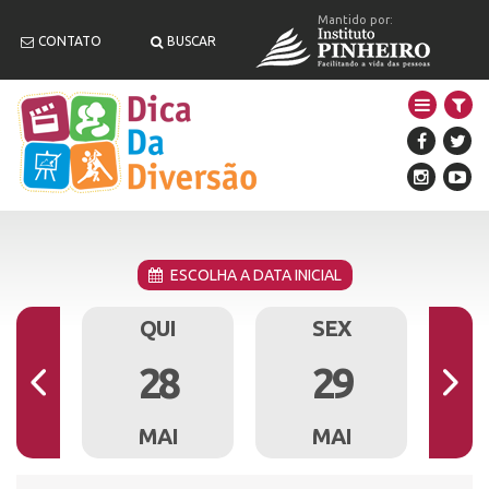
Mantido por:
CONTATO
BUSCAR
ESCOLHA A DATA INICIAL
A
QUI
SEX
7
28
29
I
MAI
MAI