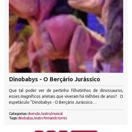
Dinobabys - O Berçário Jurássico
Que tal poder ver de pertinho filhotinhos de dinossauros,
esses magníficos animais que viveram há milhões de anos? O
espetáculo “Dinobabys - O Berçário Jurássico…
Categorias:
diversão
,
teatro/musical
Tags:
dinobabys
,
teatro fernando torres