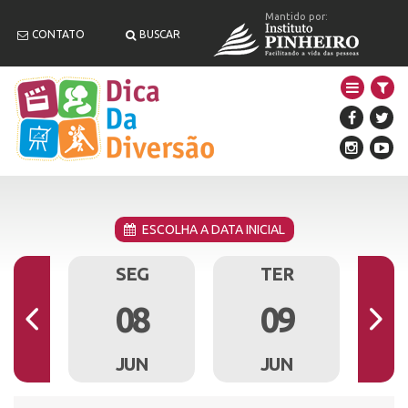
Mantido por:
CONTATO
BUSCAR
ESCOLHA A DATA INICIAL
M
SEG
TER
7
08
09
N
JUN
JUN