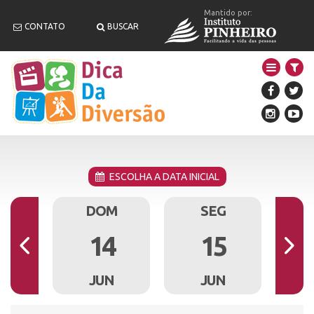
Mantido por:
CONTATO
BUSCAR
ESCOLHA A DATA INICIAL
B
DOM
SEG
3
14
15
N
JUN
JUN