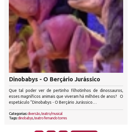
Dinobabys - O Berçário Jurássico
Que tal poder ver de pertinho filhotinhos de dinossauros,
esses magníficos animais que viveram há milhões de anos? O
espetáculo “Dinobabys - O Berçário Jurássico…
Categorias:
diversão
,
teatro/musical
Tags:
dinobabys
,
teatro fernando torres