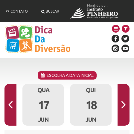
Mantido por:
CONTATO
BUSCAR
ESCOLHA A DATA INICIAL
R
QUA
QUI
6
17
18
N
JUN
JUN