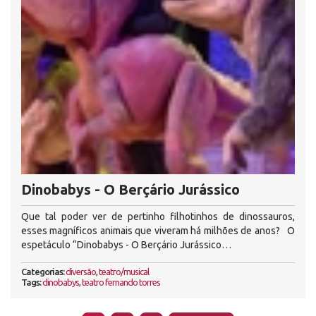
Dinobabys - O Berçário Jurássico
Que tal poder ver de pertinho filhotinhos de dinossauros,
esses magníficos animais que viveram há milhões de anos? O
espetáculo “Dinobabys - O Berçário Jurássico…
Categorias:
diversão
,
teatro/musical
Tags:
dinobabys
,
teatro fernando torres