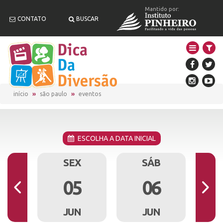
Mantido por:
CONTATO
BUSCAR
início
são paulo
eventos
ESCOLHA A DATA INICIAL
I
SEX
SÁB
4
05
06
N
JUN
JUN