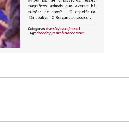
filhotinhos de dinossauros, esses
magníficos animais que viveram há
milhões de anos? O espetáculo
“Dinobabys - O Berçário Jurássico…
Categorias:
diversão
,
teatro/musical
Tags:
dinobabys
,
teatro fernando torres