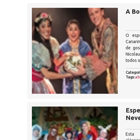
A Bo
O espo
Canari
de gos
Nicolau
todos 
Categori
Tags:
a b
Espe
Nev
Esta 