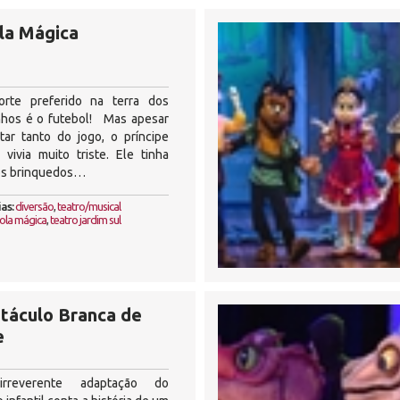
la Mágica
rte preferido na terra dos
nhos é o futebol! Mas apesar
tar tanto do jogo, o príncipe
 vivia muito triste. Ele tinha
os brinquedos…
as:
diversão
,
teatro/musical
ola mágica
,
teatro jardim sul
táculo Branca de
e
irreverente adaptação do