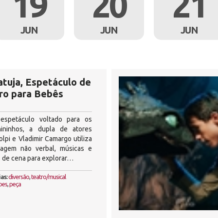
19
20
21
JUN
JUN
JUN
atuja, Espetáculo de
ro para Bebês
espetáculo voltado para os
ininhos, a dupla de atores
olpi e Vladimir Camargo utiliza
uagem não verbal, músicas e
 de cena para explorar…
as:
diversão
,
teatro/musical
bes
,
peça