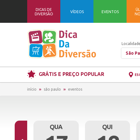
DICAS DE
ÚL
VÍDEOS
EVENTOS
DIVERSÃO
NO
Localidade
São Pa
GRÁTIS E PREÇO POPULAR
ES
início
são paulo
eventos
TER
QUA
QUI