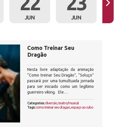
22
23
2
JUN
JUN
JU
Como Treinar Seu
Dragão
Nesta livre adaptação da animação
“Como treinar Seu Dragão”, “Soluço”
passará por uma tumultuada jornada
para ser iniciado como um legítimo
guerreiro viking. Ele…
Categorias:
diversão
,
teatro/musical
Tags:
como treinar seu dragao
,
espaço ao cubo