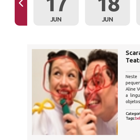
16
17
18
JUN
JUN
JUN
Scar
Teat
Neste 
pequen
Aline V
a ling
objetos
Categori
Tags:
be