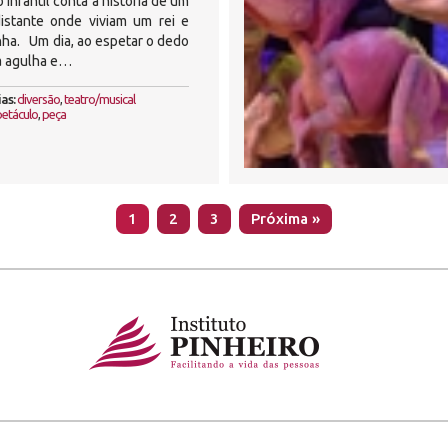
o infantil conta a história de um
distante onde viviam um rei e
nha. Um dia, ao espetar o dedo
 agulha e…
as:
diversão
,
teatro/musical
petáculo
,
peça
1
2
3
Próxima »