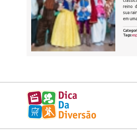
clássic
reino 
sua rai
em uma
Categori
Tags:
es