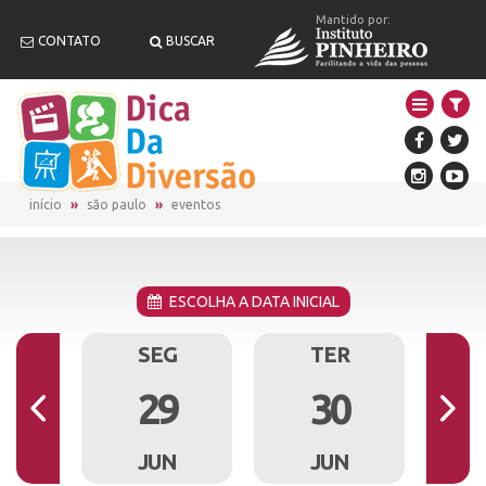
Mantido por:
CONTATO
BUSCAR
início
são paulo
eventos
ESCOLHA A DATA INICIAL
M
SEG
TER
8
29
30
N
JUN
JUN