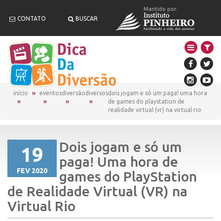
Mantido por:
CONTATO
BUSCAR
início
eventos
diversão
diversos
dois jogam e só um paga! uma hora
de games do playstation de
realidade virtual (vr) na virtual rio
Dois jogam e só um
19
paga! Uma hora de
FEV 2020
games do PlayStation
de Realidade Virtual (VR) na
Virtual Rio