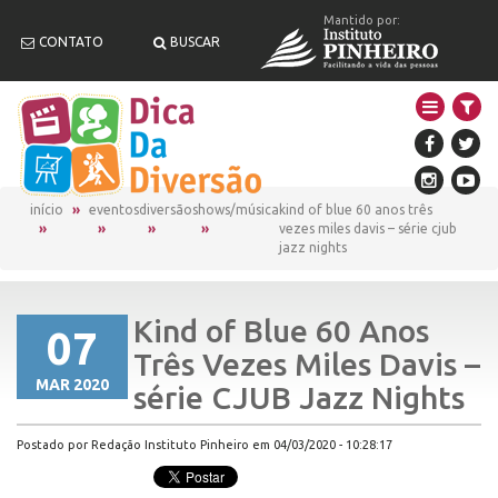
Mantido por:
CONTATO
BUSCAR
início
eventos
diversão
shows/música
kind of blue 60 anos três
vezes miles davis – série cjub
jazz nights
Kind of Blue 60 Anos
07
Três Vezes Miles Davis –
MAR 2020
série CJUB Jazz Nights
Postado por Redação Instituto Pinheiro em 04/03/2020 - 10:28:17