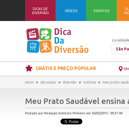
DICAS DE
ÚL
VÍDEOS
EVENTOS
DIVERSÃO
NO
Localidade
São Pa
GRÁTIS E PREÇO POPULAR
ES
início
são paulo
diversão
notícias
meu prato saudá
Meu Prato Saudável ensina 
Postado por Redação Instituto Pinheiro em 30/03/2015 - 09:21:04