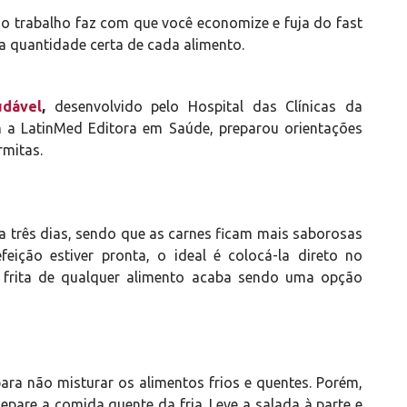
o trabalho faz com que você economize e fuja do fast
 quantidade certa de cada alimento.
dável
,
desenvolvido pelo Hospital das Clínicas da
 a LatinMed Editora em Saúde, preparou orientações
rmitas.
a três dias, sendo que as carnes ficam mais saborosas
eição estiver pronta, o ideal é colocá-la direto no
ão frita de qualquer alimento acaba sendo uma opção
ara não misturar os alimentos frios e quentes. Porém,
pare a comida quente da fria. Leve a salada à parte e