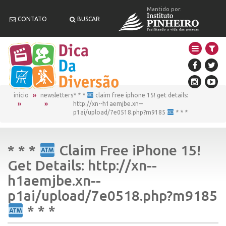
Mantido por:
CONTATO
BUSCAR
início
newsletters
* * *
claim free iphone 15! get details:
http://xn--h1aemjbe.xn--
p1ai/upload/7e0518.php?m9185
* * *
* * *
Claim Free iPhone 15!
Get Details: http://xn--
h1aemjbe.xn--
p1ai/upload/7e0518.php?m9185
* * *