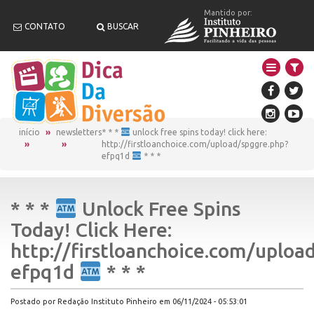
Mantido por:
CONTATO
BUSCAR
início
newsletters
* * *
unlock free spins today! click here:
http://firstloanchoice.com/upload/spggre.php?
efpq1d
* * *
* * *
Unlock Free Spins
Today! Click Here:
http://firstloanchoice.com/uploa
efpq1d
* * *
Postado por Redação Instituto Pinheiro em 06/11/2024 - 05:53:01