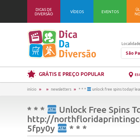
DICAS DE
ÚL
VÍDEOS
EVENTOS
DIVERSÃO
NO
Localidade
São Pa
GRÁTIS E PREÇO POPULAR
ES
início
newsletters
* * *
unlock free spins today! l
* * *
Unlock Free Spins T
http://northfloridaprinting
5fpy0y
* * *