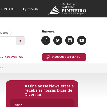
Mantido por:
CONTATO
BUSCAR
Siga-nos:
ugares
LISTA DE EVENTOS
DIVULGUE SEU EVENTO
* *
Assine nossa Newsletter e
receba as nossas Dicas de
Diversão