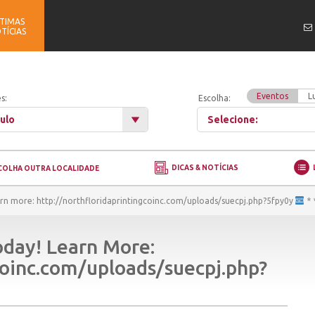
TIMAS
TÍCIAS
Eventos
L
s:
Escolha:
ulo
Selecione:
DICAS & NOTÍCIAS
COLHA OUTRA LOCALIDADE
earn more: http://northfloridaprintingcoinc.com/uploads/suecpj.php?5fpy0y
* 
oday! Learn More:
coinc.com/uploads/suecpj.php?