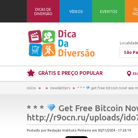
DICAS DE
ÚL
VÍDEOS
EVENTOS
DIVERSÃO
NO
Localidade
São Pa
GRÁTIS E PREÇO POPULAR
ES
início
newsletters
* * *
get free bitcoin now! see 
* * *
Get Free Bitcoin No
http://r9ocn.ru/uploads/id
Postado por Redação Instituto Pinheiro em 05/11/2024 - 17:26:19