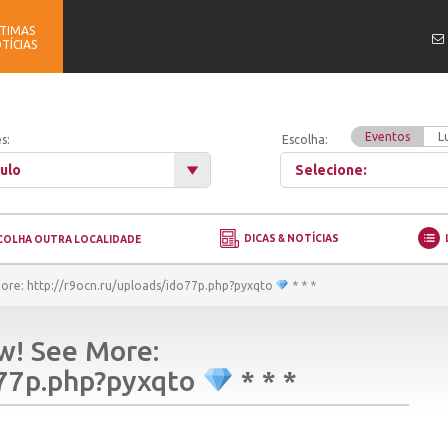
TIMAS
TÍCIAS
Eventos
L
s:
Escolha:
ulo
Selecione:
DICAS & NOTÍCIAS
COLHA OUTRA LOCALIDADE
more: http://r9ocn.ru/uploads/ido77p.php?pyxqto
* * *
w! See More:
o77p.php?pyxqto
* * *