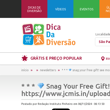
DICAS DE
ÚL
VÍDEOS
EVENTOS
DIVERSÃO
NO
Localidade
São Pa
GRÁTIS E PREÇO POPULAR
ES
início
newsletters
* * *
snag your free gift! see m
* * *
Snag Your Free Gift
https://www.jcmis.in/uplo
Postado por Redação Instituto Pinheiro em 06/11/2024 - 06:13:50