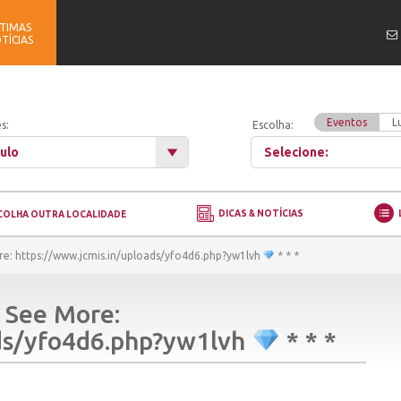
TIMAS
TÍCIAS
Eventos
L
s:
Escolha:
ulo
Selecione:
DICAS & NOTÍCIAS
COLHA OUTRA LOCALIDADE
ore: https://www.jcmis.in/uploads/yfo4d6.php?yw1lvh
* * *
! See More:
ads/yfo4d6.php?yw1lvh
* * *