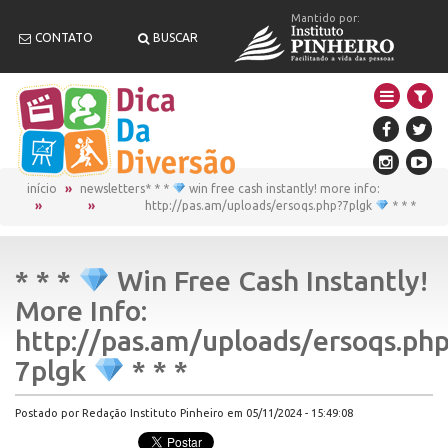
Mantido por:
CONTATO
BUSCAR
início
newsletters
* * *
win free cash instantly! more info:
http://pas.am/uploads/ersoqs.php?7plgk
* * *
* * *
Win Free Cash Instantly!
More Info:
http://pas.am/uploads/ersoqs.php
7plgk
* * *
Postado por Redação Instituto Pinheiro em 05/11/2024 - 15:49:08