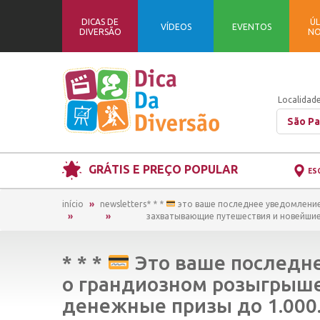
DICAS DE
ÚL
VÍDEOS
EVENTOS
DIVERSÃO
NO
Localidade
São Pa
GRÁTIS E PREÇO POPULAR
ES
início
newsletters
* * *
это ваше последнее уведомление 
захватывающие путешествия и новейшие г
* * *
Это ваше последне
о грандиозном розыгрыше
денежные призы до 1.000