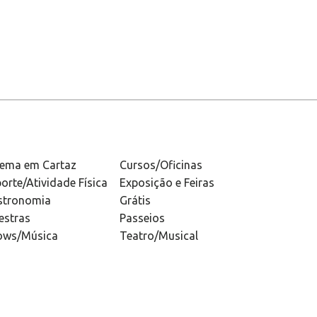
nema em Cartaz
Cursos/Oficinas
orte/Atividade Física
Exposição e Feiras
stronomia
Grátis
estras
Passeios
ows/Música
Teatro/Musical