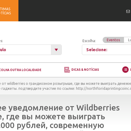
TIMAS
TÍCIAS
Eventos
L
s:
Escolha:
ulo
Selecione:
DICAS & NOTÍCIAS
COLHA OUTRA LOCALIDADE
от wildberries о грандиозном розыгрыше, где вы можете выиграть денежны
аджеты. подтвердите участие по ссылке: http://northfloridaprintingcoinc.
е уведомление от Wildberries
, где вы можете выиграть
.000 рублей, современную