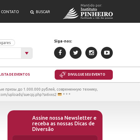
Mantido por:
CONTATO
BUSCAR
Siga-nos:
ugares
LISTA DE EVENTOS
DIVULGUE SEU EVENTO
е призы до 1.000.000 рублей, современную технику,
com/uploads/suecpj.php?sx6vxs2
* * *
Assine nossa Newsletter e
receba as nossas Dicas de
Diversão