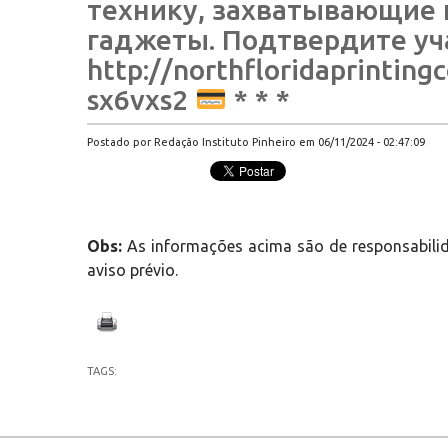
технику, захватывающие 
гаджеты. Подтвердите уча
http://northfloridaprinting
sx6vxs2
* * *
Postado por Redação Instituto Pinheiro em 06/11/2024 - 02:47:09
Obs:
As informações acima são de responsabilid
aviso prévio.
TAGS: