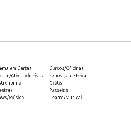
nema em Cartaz
Cursos/Oficinas
orte/Atividade Física
Exposição e Feiras
stronomia
Grátis
estras
Passeios
ows/Música
Teatro/Musical