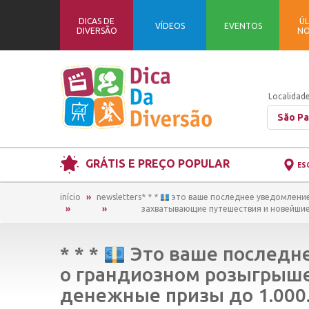
DICAS DE
ÚL
VÍDEOS
EVENTOS
DIVERSÃO
NO
Localidade
São Pa
GRÁTIS E PREÇO POPULAR
ES
início
newsletters
* * *
это ваше последнее уведомление 
захватывающие путешествия и новейшие г
* * *
Это ваше последне
о грандиозном розыгрыше
денежные призы до 1.000