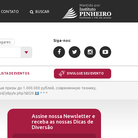
Mantido por:
CONTATO
BUSCAR
Siga-nos:
ugares
LISTA DE EVENTOS
DIVULGUE SEU EVENTO
е призы до 1.000.000 рублей, современную технику,
d/y8pylv.php?sbl20
* * *
Assine nossa Newsletter e
receba as nossas Dicas de
Diversão