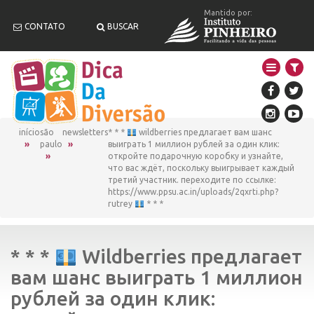
Mantido por:
CONTATO
BUSCAR
início
são
newsletters
* * *
wildberries предлагает вам шанс
paulo
выиграть 1 миллион рублей за один клик:
откройте подарочную коробку и узнайте,
что вас ждёт, поскольку выигрывает каждый
третий участник. переходите по ссылке:
https://www.ppsu.ac.in/uploads/2qxrti.php?
rutrey
* * *
* * *
Wildberries предлагает
вам шанс выиграть 1 миллион
рублей за один клик: