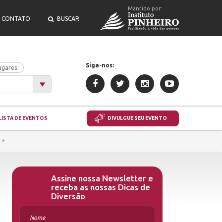
Mantido por:
CONTATO
BUSCAR
Siga-nos:
ugares
LISTA DE EVENTOS
DIVULGUE SEU EVENTO
 *
Assine nossa Newsletter e
receba as nossas Dicas de
Diversão