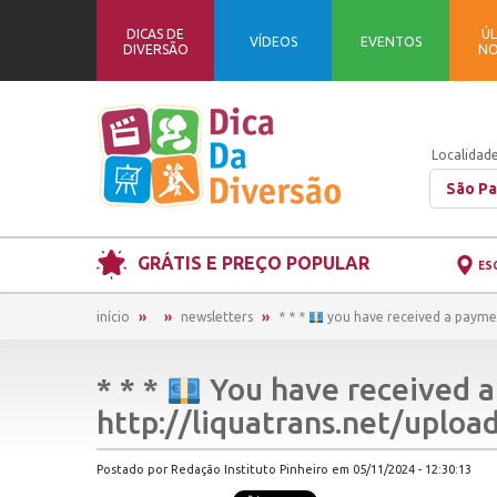
DICAS DE
ÚL
VÍDEOS
EVENTOS
DIVERSÃO
NO
Localidade
São Pa
GRÁTIS E PREÇO POPULAR
ES
início
newsletters
* * *
you have received a paymen
* * *
You have received a
http://liquatrans.net/upl
Postado por Redação Instituto Pinheiro em 05/11/2024 - 12:30:13