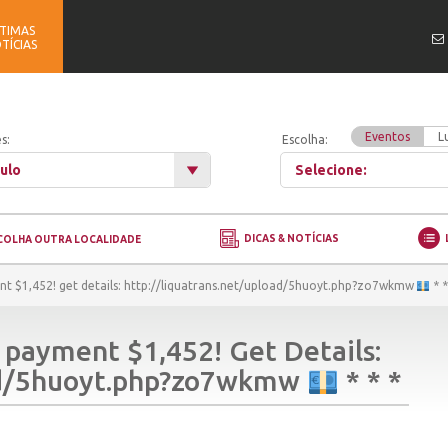
TIMAS
TÍCIAS
Eventos
L
s:
Escolha:
ulo
Selecione:
DICAS & NOTÍCIAS
COLHA OUTRA LOCALIDADE
t $1,452! get details: http://liquatrans.net/upload/5huoyt.php?zo7wkmw
* *
 payment $1,452! Get Details:
oad/5huoyt.php?zo7wkmw
* * *