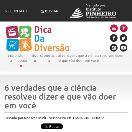
Mantido por:
CONTATO
BUSCAR
início
são
diversão
notícias
6 verdades que a ciência resolveu dizer
paulo
e que vão doer em você
6 verdades que a ciência
resolveu dizer e que vão doer
em você
Postado por Redação Instituto Pinheiro em 11/03/2016 - 14:00:52