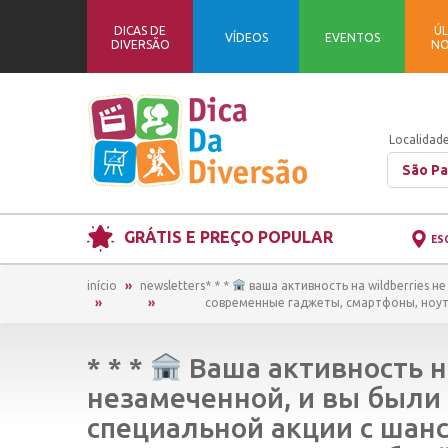
DICAS DE
ÚL
VÍDEOS
EVENTOS
DIVERSÃO
NO
Localidade
São Pa
GRÁTIS E PREÇO POPULAR
ES
início
newsletters
* * *
ваша активность на wildberries н
современные гаджеты, смартфоны, ноутбу
* * *
Ваша активность на
незамеченной, и вы были
специальной акции с шан