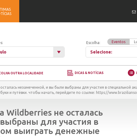
TIMAS
TÍCIAS
Eventos
L
s:
Escolha:
ulo
Selecione:
DICAS & NOTÍCIAS
COLHA OUTRA LOCALIDADE
е осталась незамеченной, и вы были выбраны для участия в специальной ак
ки и путёвки. чтобы начать, перейдите по ссылке: https://www.brazilians
 Wildberries не осталась
 выбраны для участия в
сом выиграть денежные