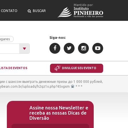
Mantido por:
CONTATO
BUSCAR
Siga-nos:
ugares
LISTA DE EVENTOS
DIVULGUE SEU EVENTO
ции с шансом выиграть денежные призы до 1 000 000 рублей,
oybean.com.br/uploads/h2qz1x.php?45vgxm
* * *
Assine nossa Newsletter e
receba as nossas Dicas de
Diversão