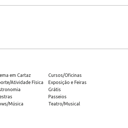
nema em Cartaz
Cursos/Oficinas
orte/Atividade Física
Exposição e Feiras
stronomia
Grátis
estras
Passeios
ows/Música
Teatro/Musical