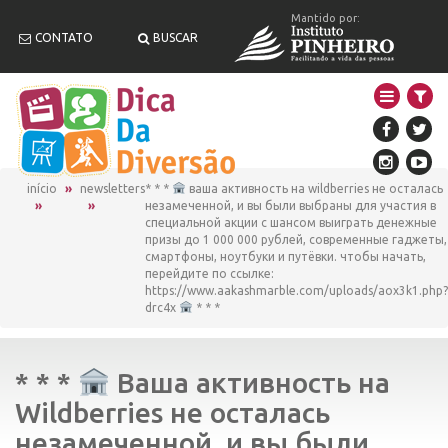
Mantido por:
CONTATO
BUSCAR
início
newsletters
* * *
ваша активность на wildberries не осталась
незамеченной, и вы были выбраны для участия в
специальной акции с шансом выиграть денежные
призы до 1 000 000 рублей, современные гаджеты,
смартфоны, ноутбуки и путёвки. чтобы начать,
перейдите по ссылке:
https://www.aakashmarble.com/uploads/aox3k1.php?
drc4x
* * *
* * *
Ваша активность на
Wildberries не осталась
незамеченной, и вы были