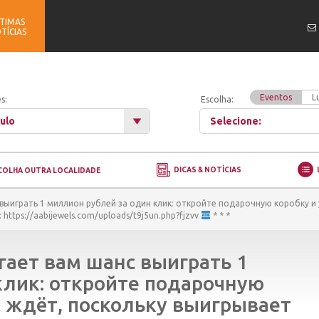
TIMAS
TÍCIAS
Eventos
L
s:
Escolha:
ulo
Selecione:
DICAS & NOTÍCIAS
COLHA OUTRA LOCALIDADE
 выиграть 1 миллион рублей за один клик: откройте подарочную коробку и
https://aabijewels.com/uploads/t9j5un.php?fjzvv
* * *
гает вам шанс выиграть 1
клик: откройте подарочную
ас ждёт, поскольку выигрывает