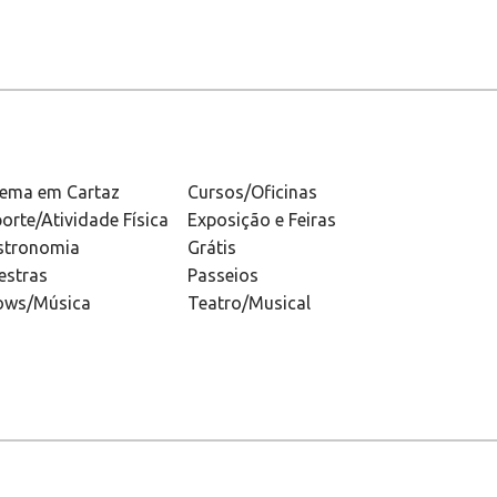
nema em Cartaz
Cursos/Oficinas
orte/Atividade Física
Exposição e Feiras
stronomia
Grátis
estras
Passeios
ows/Música
Teatro/Musical