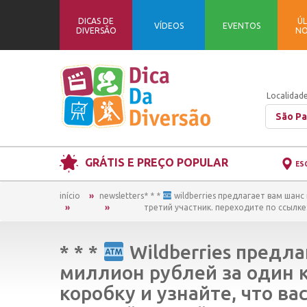
DICAS DE
ÚL
VÍDEOS
EVENTOS
DIVERSÃO
NO
Localidade
São Pa
GRÁTIS E PREÇO POPULAR
ES
início
newsletters
* * *
wildberries предлагает вам шанс
третий участник. переходите по ссылке: 
* * *
Wildberries предла
миллион рублей за один 
коробку и узнайте, что в