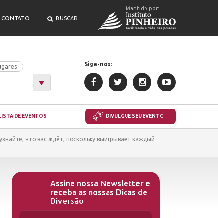
Mantido por:
CONTATO
BUSCAR
Siga-nos:
ugares
LISTA DE EVENTOS
DIVULGUE SEU EVENTO
 узнайте, что вас ждёт, поскольку выигрывает каждый
Assine nossa Newsletter e
receba as nossas Dicas de
Diversão