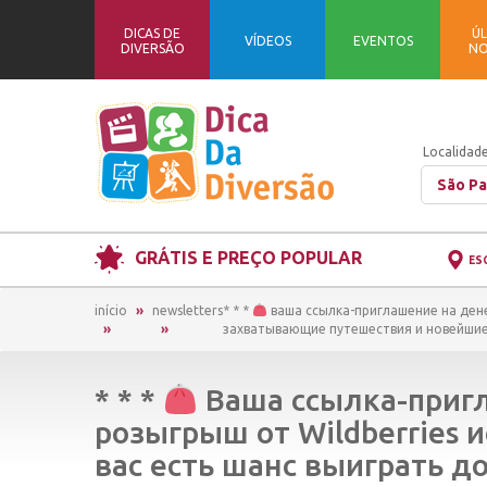
DICAS DE
ÚL
VÍDEOS
EVENTOS
DIVERSÃO
NO
Localidade
São Pa
GRÁTIS E PREÇO POPULAR
ES
início
newsletters
* * *
ваша ссылка-приглашение на денеж
захватывающие путешествия и новейшие г
* * *
Ваша ссылка-приг
розыгрыш от Wildberries и
вас есть шанс выиграть до