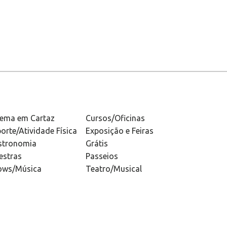
nema em Cartaz
Cursos/Oficinas
orte/Atividade Física
Exposição e Feiras
stronomia
Grátis
estras
Passeios
ows/Música
Teatro/Musical