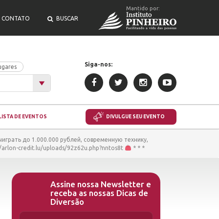
Mantido por:
CONTATO
BUSCAR
Siga-nos:
ugares
LISTA DE EVENTOS
DIVULGUE SEU EVENTO
ыиграть до 1.000.000 рублей, современную технику,
rlon-credit.lu/uploads/92z62u.php?nntos8t
* * *
Assine nossa Newsletter e
receba as nossas Dicas de
Diversão