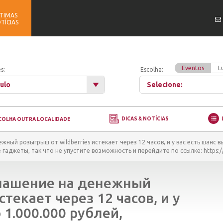
TIMAS
TÍCIAS
Eventos
L
s:
Escolha:
ulo
Selecione:
DICAS & NOTÍCIAS
COLHA OUTRA LOCALIDADE
ный розыгрыш от wildberries истекает через 12 часов, и у вас есть шанс в
аджеты, так что не упустите возможность и перейдите по ссылке: https://a
лашение на денежный
стекает через 12 часов, и у
 1.000.000 рублей,