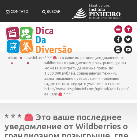
Mantido por:
CONTATO
BUSCAR
início
newsletters
* * *
это ваше последнее уведомление от
wildberries о грандиозном розыгрыше, где вы
можете выиграть денежные призы до
1.000.000 рублей, современную технику,
захватывающие путешествия и новейшие
гаджеты. подтвердите участие по ссылке:
https://www.cizgiikinciel.com/upload/kpln1x.php?
eei0em
* * *
* * *
Это ваше последнее
уведомление от Wildberries о
грандиозном розыгрыше, где