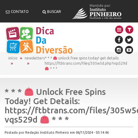
Mantido por:
CONTATO
BUSCAR
início
newsletters
* * *
unlock free spins today! get details:
https://ftbtrans.com/files/305w5d.php?vqs529d
* * *
* * *
Unlock Free Spins
Today! Get Details:
https://ftbtrans.com/files/305w5
vqs529d
* * *
Postado por Redação Instituto Pinheiro em 06/11/2024 - 05:14:46