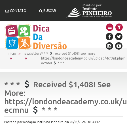
Mantido por:
CONTATO
BUSCAR
início
newsletters
* * *
received $1,408! see more:
https://londondeacademy.co.uk/upload/4cr3nf.php?
ecmnu
* * *
* * *
Received $1,408! See
More:
https://londondeacademy.co.uk/u
ecmnu
* * *
Postado por Redação Instituto Pinheiro em 06/11/2024 - 01:43:12