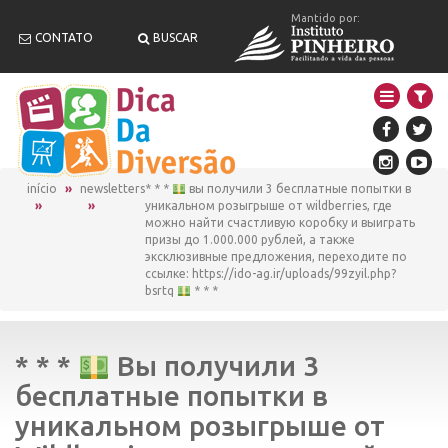
Mantido por:
CONTATO
BUSCAR
início
newsletters
* * *
вы получили 3 бесплатные попытки в
уникальном розыгрыше от wildberries, где
можно найти счастливую коробку и выиграть
призы до 1.000.000 рублей, а также
эксклюзивные предложения, переходите по
ссылке: https://ido-ag.ir/uploads/99zyil.php?
bsrtq
* * *
* * *
Вы получили 3
бесплатные попытки в
уникальном розыгрыше от