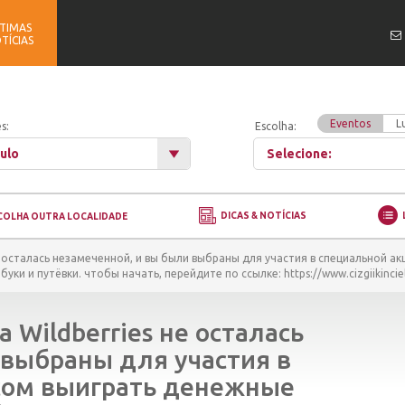
TIMAS
TÍCIAS
Eventos
L
s:
Escolha:
ulo
Selecione:
DICAS & NOTÍCIAS
COLHA OUTRA LOCALIDADE
е осталась незамеченной, и вы были выбраны для участия в специальной ак
и и путёвки. чтобы начать, перейдите по ссылке: https://www.cizgiikincie
 Wildberries не осталась
 выбраны для участия в
сом выиграть денежные