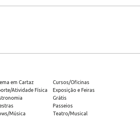
nema em Cartaz
Cursos/Oficinas
orte/Atividade Física
Exposição e Feiras
stronomia
Grátis
estras
Passeios
ows/Música
Teatro/Musical