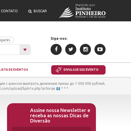
Mantido por:
CONTATO
BUSCAR
Siga-nos:
ugares
LISTA DE EVENTOS
DIVULGUE SEU EVENTO
ции с шансом выиграть денежные призы до 1 000 000 рублей,
l.com/upload/kpln1x.php?ar0nrqe
* * *
Assine nossa Newsletter e
receba as nossas Dicas de
Diversão