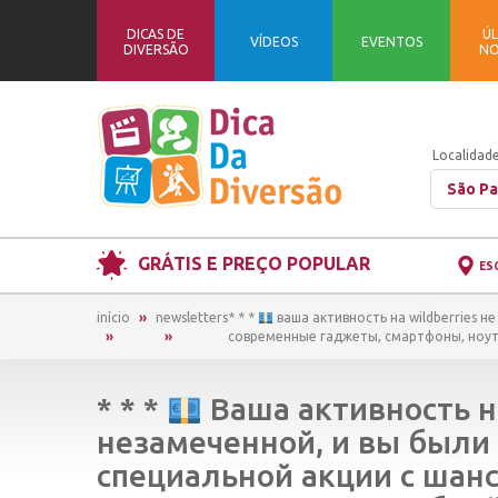
DICAS DE
ÚL
VÍDEOS
EVENTOS
DIVERSÃO
NO
Localidade
São Pa
GRÁTIS E PREÇO POPULAR
ES
início
newsletters
* * *
ваша активность на wildberries н
современные гаджеты, смартфоны, ноутбук
* * *
Ваша активность на
незамеченной, и вы были
специальной акции с шан