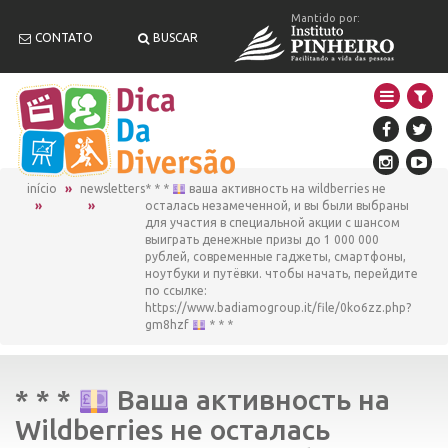
Mantido por:
CONTATO
BUSCAR
início
newsletters
* * *
ваша активность на wildberries не
осталась незамеченной, и вы были выбраны
для участия в специальной акции с шансом
выиграть денежные призы до 1 000 000
рублей, современные гаджеты, смартфоны,
ноутбуки и путёвки. чтобы начать, перейдите
по ссылке:
https://www.badiamogroup.it/file/0ko6zz.php?
gm8hzf
* * *
* * *
Ваша активность на
Wildberries не осталась