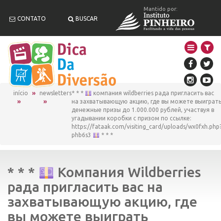
Mantido por:
CONTATO
BUSCAR
início
newsletters
* * *
компания wildberries рада пригласить вас
на захватывающую акцию, где вы можете выиграт
денежные призы до 1.000.000 рублей, участвуя в
угадывании коробки с призом по ссылке:
https://fataak.com/visiting_card/uploads/wx0fxh.php
phb6s3
* * *
* * *
Компания Wildberries
рада пригласить вас на
захватывающую акцию, где
вы можете выиграть