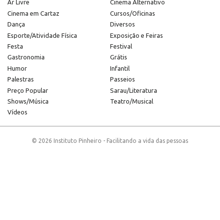
Ar Livre
Cinema Alternativo
Cinema em Cartaz
Cursos/Oficinas
Dança
Diversos
Esporte/Atividade Física
Exposição e Feiras
Festa
Festival
Gastronomia
Grátis
Humor
Infantil
Palestras
Passeios
Preço Popular
Sarau/Literatura
Shows/Música
Teatro/Musical
Vídeos
© 2026 Instituto Pinheiro - Facilitando a vida das pessoas