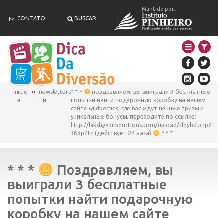
Mantido por:
CONTATO
BUSCAR
início
newsletters
* * *
поздравляем, вы выиграли 3 бесплатные
попытки найти подарочную коробку на нашем
сайте wildberries, где вас ждут ценные призы и
уникальные бонусы. переходите по ссылке:
http://lakshyaproductions.com/upload/clqybd.php?
363p2tz (действует 24 часа)
* * *
* * *
Поздравляем, вы
выиграли 3 бесплатные
попытки найти подарочную
коробку на нашем сайте