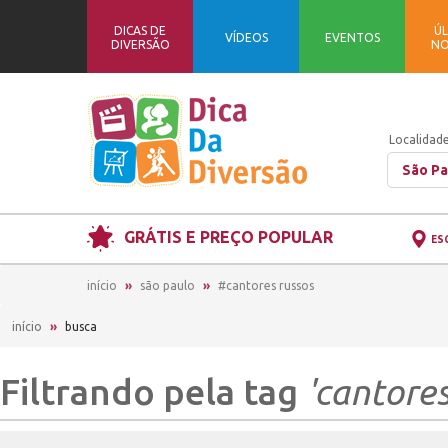
DICAS DE
ÚL
VÍDEOS
EVENTOS
DIVERSÃO
NO
Localidade
São Pa
GRÁTIS E PREÇO POPULAR
ES
início
são paulo
#cantores russos
início
»
busca
Filtrando pela tag
'cantores