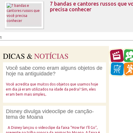
7 bandas e cantores russos que v
precisa conhecer
1
DICAS &
NOTÍCIAS
Você sabe como eram alguns objetos de
hoje na antiguidade?
Você acredita que muitos dos objetos que usamos hoje
em dia já eram utilizados na idade da pedra? Sim, eles
eram bem mais simples,.
Disney divulga videoclipe de canção-
tema de Moana
A Disney lançou o videoclipe da faixa “How Far I’ll Go”,
presente na trilha sonora da animação Moana. A faixa é.