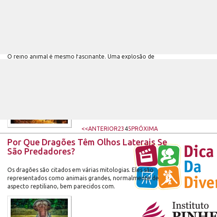
Ouça o Raro e Impressionante Chamado
do Leopardo-das-Neves
O reino animal é mesmo fascinante. Uma explosão de
cores, de diversidade, de características próprias e únicas.
Assim como os.
<<
ANTERIOR
2
3
4
5
PRÓXIMA
Por Que Dragões Têm Olhos Laterais Se
São Predadores?
Os dragões são citados em várias mitologias. Eles são
representados como animais grandes, normalmente de
aspecto reptiliano, bem parecidos com.