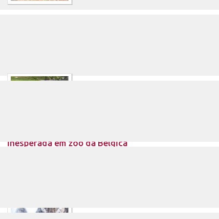
Onças ganham parque nacional na
caatinga
Bastou um rastro. A pegada de uma onça-pintada na
região do Boqueirão da Onça, na Bahia, comprovou o que
os.
Orangotangos e lontras criam amizade
inesperada em zoo da Bélgica
Uma família de orangotangos e um grupo de lontras deu
início a uma amizade inesperada em um zoológico da
Bélgica..