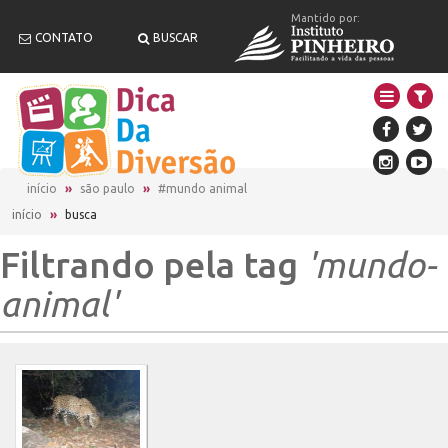
Mantido por:
CONTATO
BUSCAR
início
são paulo
#mundo animal
início
»
busca
Filtrando pela tag
'mundo-
animal'