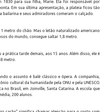
m 1830 para sua filha, Marie. Ela foi responsável por
onta. Em sua última apresentação, a plateia ficou tão
la bailarina e seus admiradores comeram o calçado.
de 1 metro do chão. Mas o letão naturalizado americano
osos do mundo, consegue saltar 1,8 metro.
 a prática tarde demais, aos 15 anos. Além disso, ele é
68 metro.
ndo o assunto é balé clássico e ópera. A companhia,
mônio cultural da humanidade pela ONU e pela UNESCO.
ca no Brasil, em Joinville, Santa Catarina. A escola que
média, 200 alunos.
Faz carão” significa chamar atenção para o rosto com