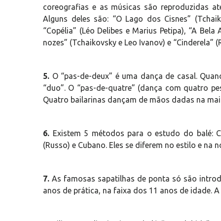
coreografias e as músicas são reproduzidas até
Alguns deles são: “O Lago dos Cisnes” (Tchaikov
“Copélia” (Léo Delibes e Marius Petipa), “A Bel
nozes” (Tchaikovsky e Leo Ivanov) e “Cinderela” (
5.
O “pas-de-deux” é uma dança de casal. Qua
“duo”. O “pas-de-quatre” (dança com quatro pe
Quatro bailarinas dançam de mãos dadas na maio
6.
Existem 5 métodos para o estudo do balé: Che
(Russo) e Cubano. Eles se diferem no estilo e na
7.
As famosas sapatilhas de ponta só são intr
anos de prática, na faixa dos 11 anos de idade. A