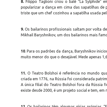
8.
Filippo Taglioni criou o balé “La Sylphide” e
popularizar a dança em cima das sapatilhas de p
triste que um chef cozinhou a sapatilha usada pe
9.
Os bailarinos profissionais saltam por volta 
Mikhail Baryshnikov, um dos bailarinos mais fam
10
. Para os padrões da dança, Baryshnikov iniciou
muito menor do que o desejável. Mede apenas 1,
11.
O Teatro Bolshoi é referência no mundo qua
criada em 1776, na Rússia foi considerada patri
A única filial do Teatro Bolshoi fora da Rússia fi
existe desde 2000, é um projeto social e tem, em 
12.
Os bailarinos têm algumas gírias próprias. “