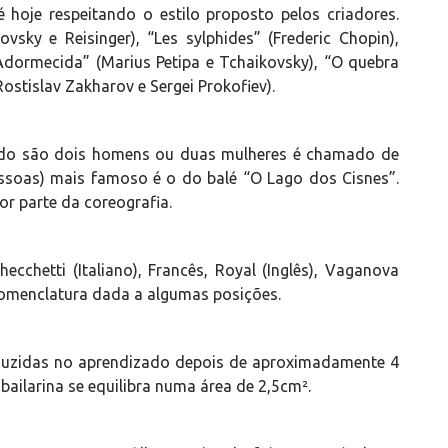
 hoje respeitando o estilo proposto pelos criadores.
sky e Reisinger), “Les sylphides” (Frederic Chopin),
a Adormecida” (Marius Petipa e Tchaikovsky), “O quebra
Rostislav Zakharov e Sergei Prokofiev).
ndo são dois homens ou duas mulheres é chamado de
ssoas) mais famoso é o do balé “O Lago dos Cisnes”.
r parte da coreografia.
cchetti (Italiano), Francês, Royal (Inglês), Vaganova
 nomenclatura dada a algumas posições.
oduzidas no aprendizado depois de aproximadamente 4
 bailarina se equilibra numa área de 2,5cm².