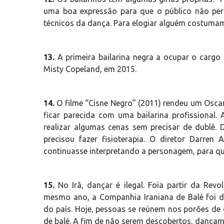
uma boa expressão para que o público não per
técnicos da dança. Para elogiar alguém costumam
13.
A primeira bailarina negra a ocupar o cargo 
Misty Copeland, em 2015.
14.
O filme “Cisne Negro” (2011) rendeu um Oscar 
ficar parecida com uma bailarina profissional.
realizar algumas cenas sem precisar de dublê. 
precisou fazer fisioterapia. O diretor Darre
continuasse interpretando a personagem, para qu
15.
No Irã, dançar é ilegal. Foia partir da Revo
mesmo ano, a Companhia Iraniana de Balé foi di
do país. Hoje, pessoas se reúnem nos porões de c
de balé. A fim de não serem descobertos, dança