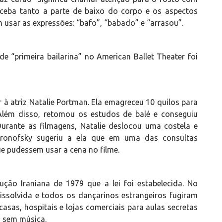
ceba tanto a parte de baixo do corpo e os aspectos
 usar as expressões: “bafo”, “babado” e “arrasou”.
de “primeira bailarina” no American Ballet Theater foi
à atriz Natalie Portman. Ela emagreceu 10 quilos para
 Além disso, retomou os estudos de balé e conseguiu
Durante as filmagens, Natalie deslocou uma costela e
n Aronofsky sugeriu a ela que em uma das consultas
e pudessem usar a cena no filme.
lução Iraniana de 1979 que a lei foi estabelecida. No
ssolvida e todos os dançarinos estrangeiros fugiram
asas, hospitais e lojas comerciais para aulas secretas
m sem música.