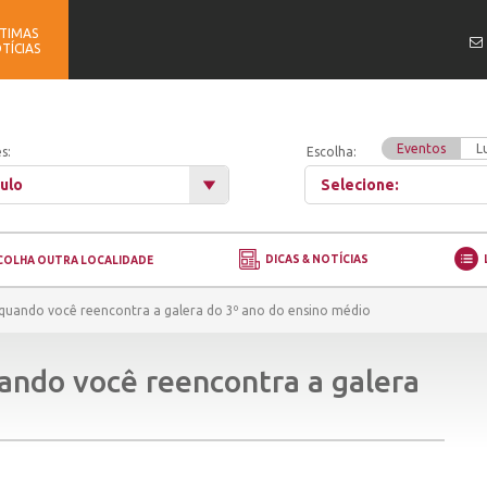
TIMAS
TÍCIAS
Eventos
L
s:
Escolha:
ulo
Selecione:
DICAS & NOTÍCIAS
COLHA OUTRA LOCALIDADE
quando você reencontra a galera do 3º ano do ensino médio
ando você reencontra a galera