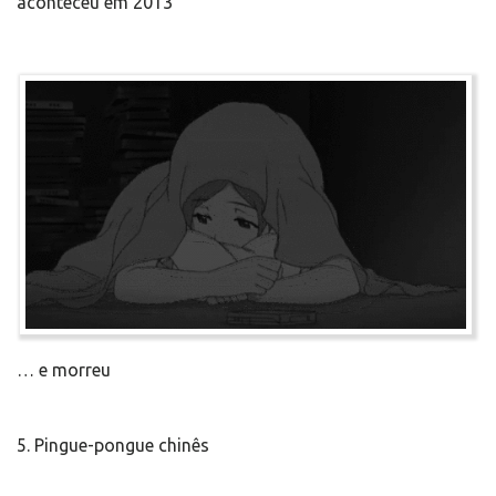
aconteceu em 2013
… e morreu
5. Pingue-pongue chinês