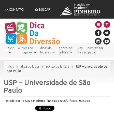
Mantido por:
CONTATO
BUSCAR
início
dicas de
dicas de
ponto de
usp – universidade
lugares
lugares
leitura
de são paulo
início
»
dica de lugar
»
ponto de leitura
»
USP – Universidade de
São Paulo
USP – Universidade de São
Paulo
Postado por Redação Instituto Pinheiro em 06/07/2018 - 09:50:18