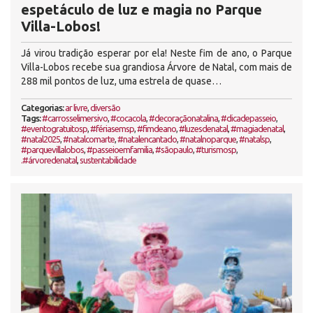
espetáculo de luz e magia no Parque
Villa-Lobos!
Já virou tradição esperar por ela! Neste fim de ano, o Parque
Villa-Lobos recebe sua grandiosa Árvore de Natal, com mais de
288 mil pontos de luz, uma estrela de quase…
Categorias:
ar livre
,
diversão
Tags:
#carrosselimersivo
,
#cocacola
,
#decoraçãonatalina
,
#dicadepasseio
,
#eventogratuitosp
,
#fériasemsp
,
#fimdeano
,
#luzesdenatal
,
#magiadenatal
,
#natal2025
,
#natalcomarte
,
#natalencantado
,
#natalnoparque
,
#natalsp
,
#parquevillalobos
,
#passeioemfamilia
,
#sãopaulo
,
#turismosp
,
.#árvoredenatal
,
sustentabilidade