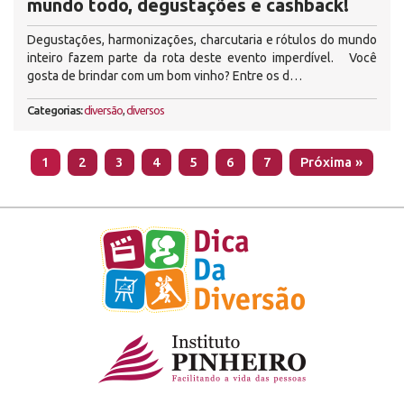
mundo todo, degustações e cashback!
Degustações, harmonizações, charcutaria e rótulos do mundo
inteiro fazem parte da rota deste evento imperdível. Você
gosta de brindar com um bom vinho? Entre os d…
Categorias:
diversão
,
diversos
1
2
3
4
5
6
7
Próxima »