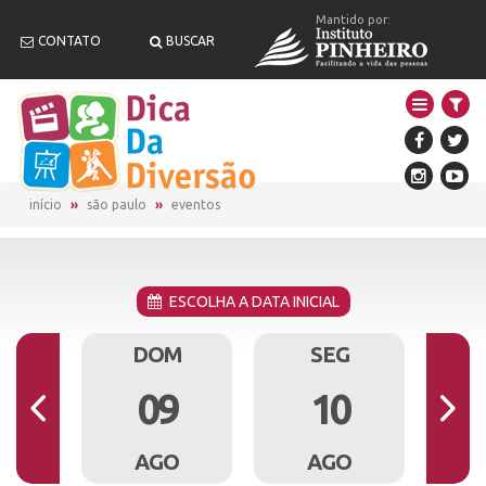
Mantido por:
CONTATO
BUSCAR
início
são paulo
eventos
ESCOLHA A DATA INICIAL
B
DOM
SEG
8
09
10
O
AGO
AGO