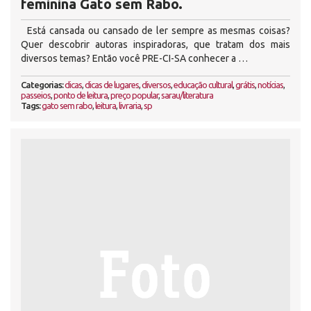
feminina Gato sem Rabo.
Está cansada ou cansado de ler sempre as mesmas coisas?
Quer descobrir autoras inspiradoras, que tratam dos mais
diversos temas? Então você PRE-CI-SA conhecer a …
Categorias:
dicas
,
dicas de lugares
,
diversos
,
educação cultural
,
grátis
,
notícias
,
passeios
,
ponto de leitura
,
preço popular
,
sarau/literatura
Tags:
gato sem rabo
,
leitura
,
livraria
,
sp