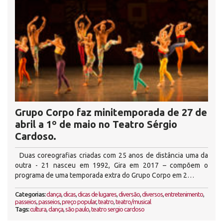
Grupo Corpo faz minitemporada de 27 de
abril a 1º de maio no Teatro Sérgio
Cardoso.
Duas coreografias criadas com 25 anos de distância uma da
outra - 21 nasceu em 1992, Gira em 2017 – compõem o
programa de uma temporada extra do Grupo Corpo em 2…
Categorias:
dança
,
dicas
,
dicas de lugares
,
diversão
,
diversos
,
entretenimento
,
passeios
,
passeios
,
preço popular
,
teatro
,
teatro/musical
Tags:
cultura
,
dança
,
são paulo
,
teatro sergio cardoso