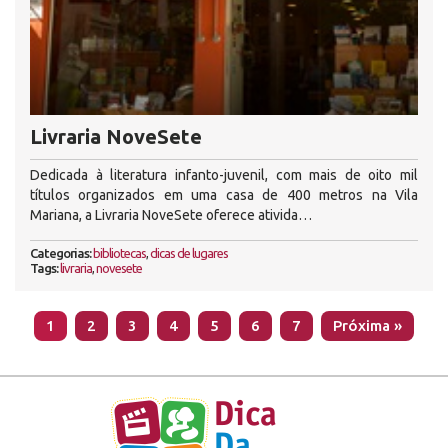
Livraria NoveSete
Dedicada à literatura infanto-juvenil, com mais de oito mil
títulos organizados em uma casa de 400 metros na Vila
Mariana, a Livraria NoveSete oferece ativida…
Categorias:
bibliotecas
,
dicas de lugares
Tags:
livraria
,
novesete
1
2
3
4
5
6
7
Próxima »