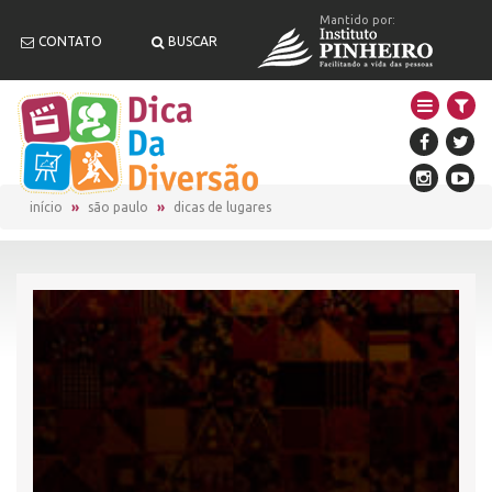
Mantido por:
CONTATO
BUSCAR
início
são paulo
dicas de lugares