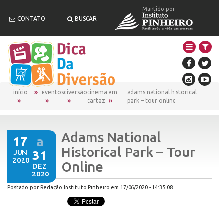
Mantido por:
CONTATO
BUSCAR
início
eventos
diversão
cinema em
adams national historical
cartaz
park – tour online
Adams National
17
a
Historical Park – Tour
JUN
31
2020
Online
DEZ
2020
Postado por Redação Instituto Pinheiro em 17/06/2020 - 14:35:08