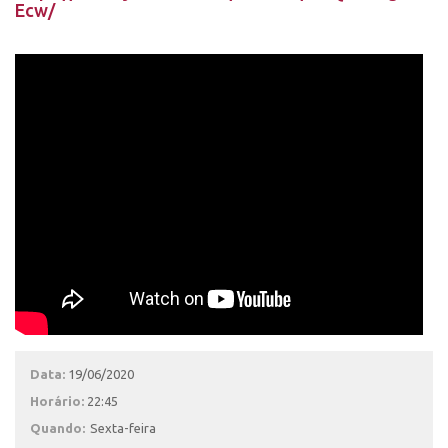
Ecw/
Data:
19/06/2020
Horário:
22:45
Quando:
Sexta-feira