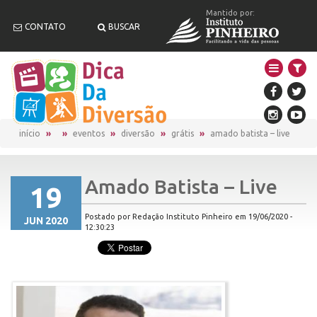
Mantido por:
CONTATO
BUSCAR
início
eventos
diversão
grátis
amado batista – live
Amado Batista – Live
19
Postado por Redação Instituto Pinheiro em 19/06/2020 -
JUN 2020
12:30:23