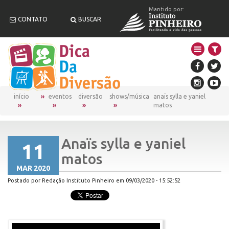
Mantido por:
CONTATO
BUSCAR
início
eventos
diversão
shows/música
anaïs sylla e yaniel
matos
Anaïs sylla e yaniel
11
matos
MAR 2020
Postado por Redação Instituto Pinheiro em 09/03/2020 - 15:52:52