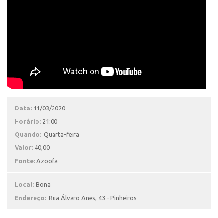
Data:
11/03/2020
Horário:
21:00
Quando:
Quarta-feira
Valor:
40,00
Fonte:
Azoofa
Local:
Bona
Endereço:
Rua Álvaro Anes, 43 - Pinheiros