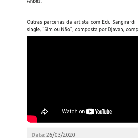
Ahbez.
Outras parcerias da artista com Edu Sangirard
single, “Sim ou Não”, composta por Djavan, compl
Data:
26/03/2020