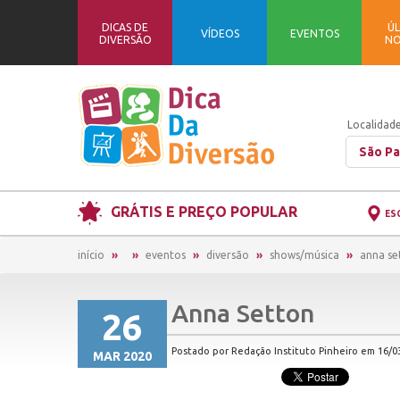
DICAS DE
ÚL
VÍDEOS
EVENTOS
DIVERSÃO
NO
Localidade
São Pa
GRÁTIS E PREÇO POPULAR
ES
início
eventos
diversão
shows/música
anna se
Anna Setton
26
Postado por Redação Instituto Pinheiro em 16/03
MAR 2020