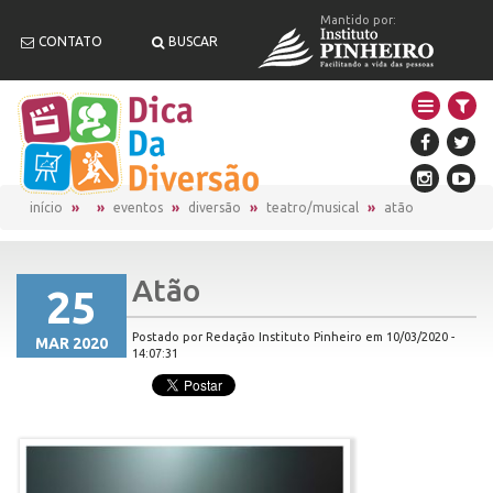
Mantido por:
CONTATO
BUSCAR
início
eventos
diversão
teatro/musical
atão
Atão
25
Postado por Redação Instituto Pinheiro em 10/03/2020 -
MAR 2020
14:07:31