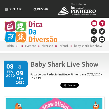
Mantido por:
CONTATO
BUSCAR
início
eventos
diversão
infantil
baby shark live show
Baby Shark Live Show
08
a
FEV
09
Postado por Redação Instituto Pinheiro em 07/02/2020 -
2020
FEV
15:27:19
2020