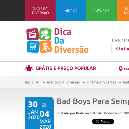
DICAS DE
ÚL
VÍDEOS
EVENTOS
DIVERSÃO
NO
Localidade
São Pa
GRÁTIS E PREÇO POPULAR
ES
início
eventos
diversão
cinema em cartaz
bad
Bad Boys Para Sem
30
a
JAN
04
Postado por Redação Instituto Pinheiro em 10/0
2020
MAR
2020