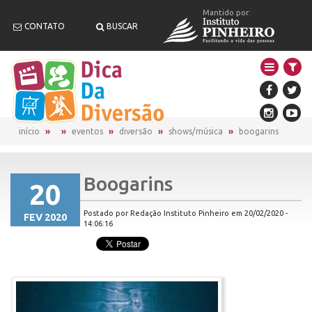
Mantido por:
CONTATO
BUSCAR
início
eventos
diversão
shows/música
boogarins
Boogarins
20
Postado por Redação Instituto Pinheiro em 20/02/2020 -
FEV 2020
14:06:16